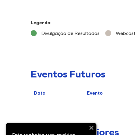
Legenda:
Divulgação de Resultados
Webcas
Eventos Futuros
Data
Evento
×
Eventos Anteriores
Este website usa cookies