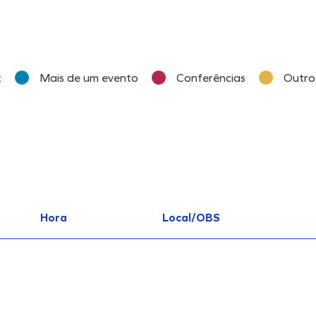
t
Mais de um evento
Conferências
Outro
Hora
Local/OBS