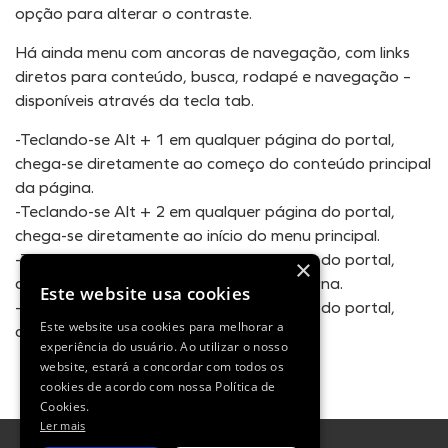
opção para alterar o contraste.
Há ainda menu com ancoras de navegação, com links
diretos para conteúdo, busca, rodapé e navegação –
disponíveis através da tecla tab.
-Teclando-se Alt + 1 em qualquer página do portal,
chega-se diretamente ao começo do conteúdo principal
da página.
-Teclando-se Alt + 2 em qualquer página do portal,
chega-se diretamente ao início do menu principal.
-Teclando-se Alt + 3 em qualquer página do portal,
×
chega-se diretamente em sua busca interna.
Este website usa cookies
-Teclando-se Alt + 4 em qualquer página do portal,
Este website usa cookies para melhorar a
chega-se diretamente ao rodapé.
experiência do usuário. Ao utilizar o nosso
website, estará a concordar com todos os
cookies de acordo com nossa Política de
Cookies.
Ler mais